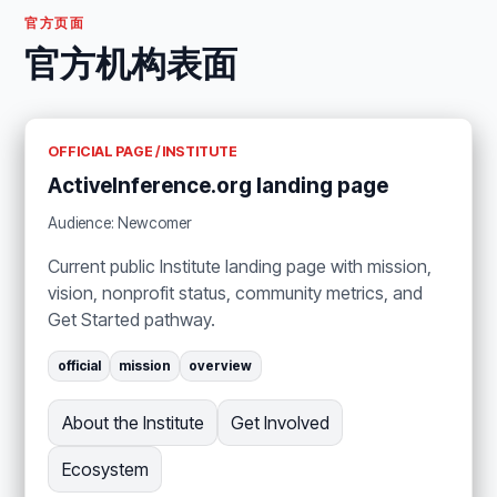
官方页面
官方机构表面
OFFICIAL PAGE / INSTITUTE
ActiveInference.org landing page
Audience: Newcomer
Current public Institute landing page with mission,
vision, nonprofit status, community metrics, and
Get Started pathway.
official
mission
overview
About the Institute
Get Involved
Ecosystem