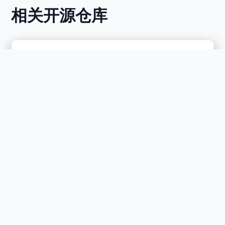
相关开源仓库
REPOSITORY / INSTITUTE
aii-org
Audience: Newcomer
Active Inference Institute organizational website.
HTML / 0 stars / updated 2026-04-04
website
institute
html
About the Institute
REPOSITORY / INSTITUTE