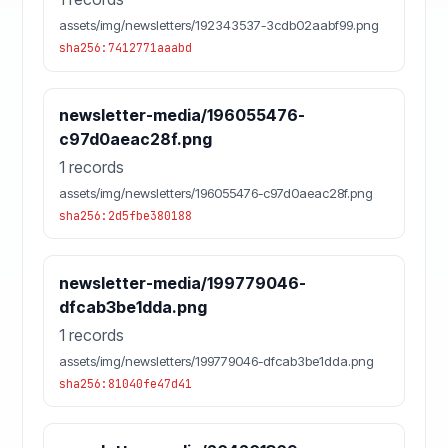
assets/img/newsletters/192343537-3cdb02aabf99.png
sha256:7412771aaabd
newsletter-media/196055476-
c97d0aeac28f.png
1 records
assets/img/newsletters/196055476-c97d0aeac28f.png
sha256:2d5fbe380188
newsletter-media/199779046-
dfcab3be1dda.png
1 records
assets/img/newsletters/199779046-dfcab3be1dda.png
sha256:81040fe47d41