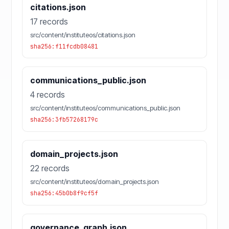
citations.json
17 records
src/content/instituteos/citations.json
sha256:f11fcdb08481
communications_public.json
4 records
src/content/instituteos/communications_public.json
sha256:3fb57268179c
domain_projects.json
22 records
src/content/instituteos/domain_projects.json
sha256:45b0b8f9cf5f
governance_graph.json