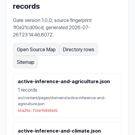
records
Gate version 1.0.0; source fingerprint
1f0e21cd09cd; generated 2026-07-
26T23:14:46.807Z.
Open Source Map
Directory rows
Sitemap
active-inference-and-agriculture.json
1 records
src/content/pages/domains/active-inference-and-
agriculture.json
sha256:736efb860ed1
active-inference-and-climate.json