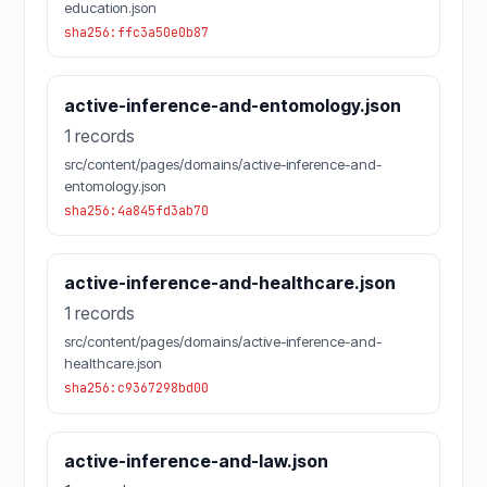
education.json
sha256:ffc3a50e0b87
active-inference-and-entomology.json
1 records
src/content/pages/domains/active-inference-and-
entomology.json
sha256:4a845fd3ab70
active-inference-and-healthcare.json
1 records
src/content/pages/domains/active-inference-and-
healthcare.json
sha256:c9367298bd00
active-inference-and-law.json