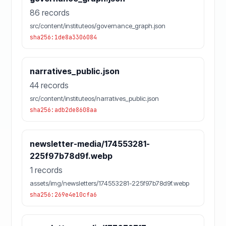
86 records
src/content/instituteos/governance_graph.json
sha256:1de8a3306084
narratives_public.json
44 records
src/content/instituteos/narratives_public.json
sha256:adb2de8608aa
newsletter-media/174553281-
225f97b78d9f.webp
1 records
assets/img/newsletters/174553281-225f97b78d9f.webp
sha256:269e4e10cfa6