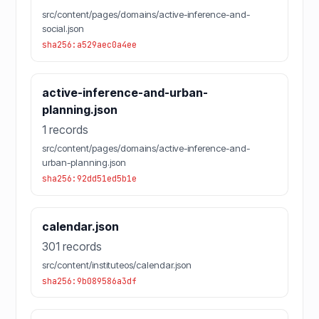
src/content/pages/domains/active-inference-and-
social.json
sha256:a529aec0a4ee
active-inference-and-urban-
planning.json
1 records
src/content/pages/domains/active-inference-and-
urban-planning.json
sha256:92dd51ed5b1e
calendar.json
301 records
src/content/instituteos/calendar.json
sha256:9b089586a3df