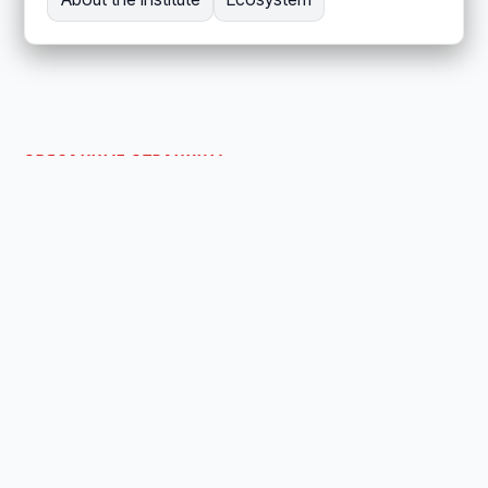
СВЯЗАННЫЕ СТРАНИЦЫ
Продолжить просмотр
сайта
Посетители, желающие понять, как
организован и управляется Институт.
Структура института
Институт активного вывода организован
вокруг управляющего совета директоров,
исполнительных офицеров, научного