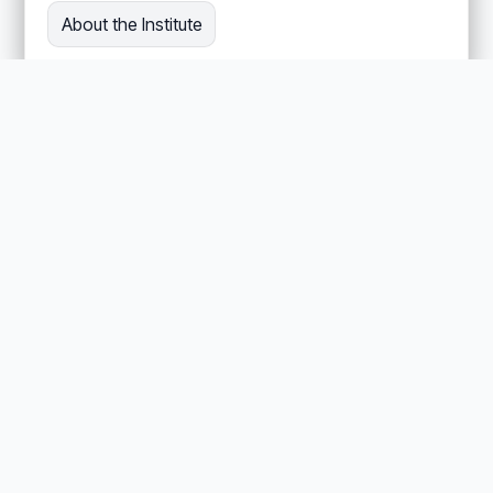
About the Institute
REPOSITORY / INSTITUTE
institute_website
Audience: Newcomer
Public institute_website repository in the
ActiveInferenceInstitute GitHub namespace.
HTML / 0 stars / updated 2026-06-09
website
institute
html
About the Institute
Просмотреть все 37 публичные репозитории