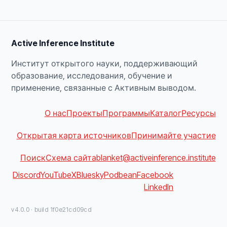
Active Inference Institute
Институт открытого науки, поддерживающий
образование, исследования, обучение и
применение, связанные с Активным выводом.
О нас
Проекты
Программы
Каталог
Ресурсы
Открытая карта источников
Принимайте участие
Поиск
Схема сайта
blanket@activeinference.institute
Discord
YouTube
X
Bluesky
Podbean
Facebook
LinkedIn
v4.0.0 · build 1f0e21cd09cd