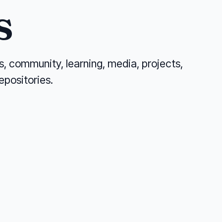
s
ges, community, learning, media, projects,
epositories.