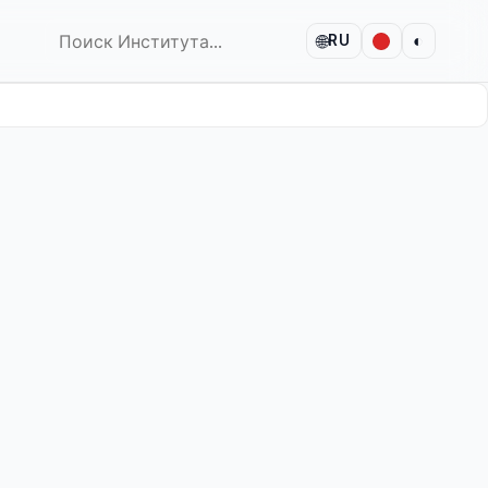
🌐
◐
RU