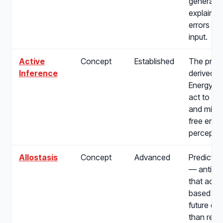
generativ
explain a
errors fr
input.
Active
Concept
Established
The proc
Inference
derived f
Energy Pr
act to fulf
and mini
free ener
perceptio
Allostasis
Concept
Advanced
Predictiv
— anticip
that adjus
based on
future de
than reac