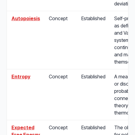
deviation
Autopoiesis
Concept
Established
Self-prod
as define
and Varel
systems t
continuou
and maint
themselv
Entropy
Concept
Established
A measure
or disorde
probabilit
connectin
theory to
thermody
Expected
Concept
Established
The objec
Free Energy
for policy