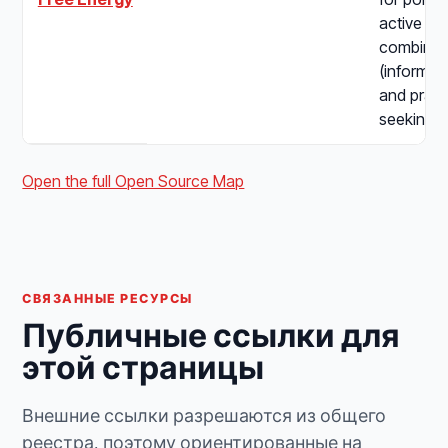
active in
combining
(informat
and pragm
seeking) d
Open the full Open Source Map
СВЯЗАННЫЕ РЕСУРСЫ
Публичные ссылки для
этой страницы
Внешние ссылки разрешаются из общего
реестра, поэтому ориентированные на