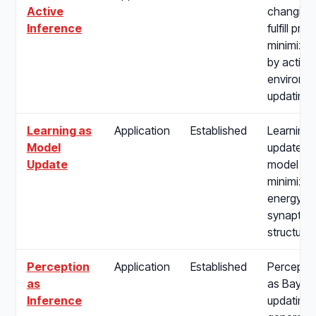
Active
changing 
Inference
fulfill pre
minimizin
by acting
environme
updating b
Learning as
Application
Established
Learning 
Model
update of
Update
model pa
minimize 
energy, 
synaptic p
structure 
Perception
Application
Established
Percepti
as
as Bayes
Inference
updating i