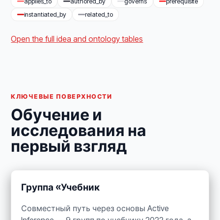
applies_to
authored_by
governs
prerequisite
instantiated_by
related_to
Open the full idea and ontology tables
КЛЮЧЕВЫЕ ПОВЕРХНОСТИ
Обучение и
исследования на
первый взгляд
Группа «Учебник
Совместный путь через основы Active
Inference — 9 групп по учебнику 2022 года, а