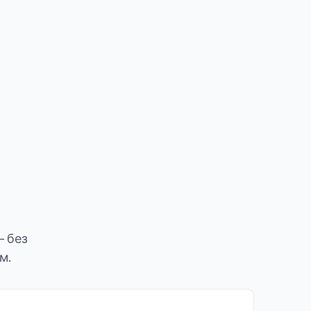
— без
м.