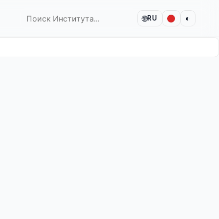
🌐
◐
RU