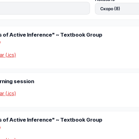
 of Active Inference" ~ Textbook Group
↗
r (.ics)
arning session
r (.ics)
 of Active Inference" ~ Textbook Group
↗