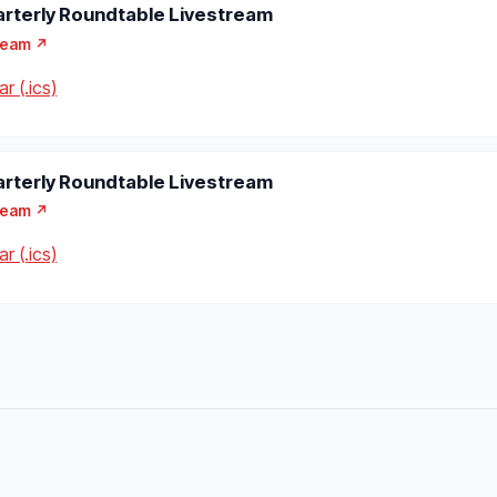
arterly Roundtable Livestream
ream ↗
r (.ics)
arterly Roundtable Livestream
ream ↗
r (.ics)
О нас
Проекты
Программы
Каталог
Ресурсы
Открытая ка