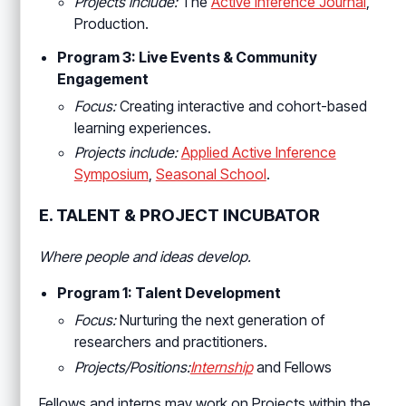
Projects include:
The
Active Inference Journal
,
Production.
Program 3: Live Events & Community
Engagement
Focus:
Creating interactive and cohort-based
learning experiences.
Projects include:
Applied Active Inference
Symposium
,
Seasonal School
.
E. TALENT & PROJECT INCUBATOR
Where people and ideas develop.
Program 1: Talent Development
Focus:
Nurturing the next generation of
researchers and practitioners.
Projects/Positions:
Internship
and Fellows
Fellows and interns may work on Projects within the