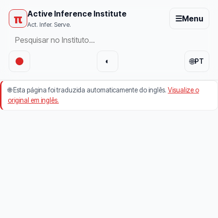
Active Inference Institute
π
☰
Menu
Act. Infer. Serve.
🌐
◐
PT
🌐
Esta página foi traduzida automaticamente do inglês.
Visualize o
original em inglês.