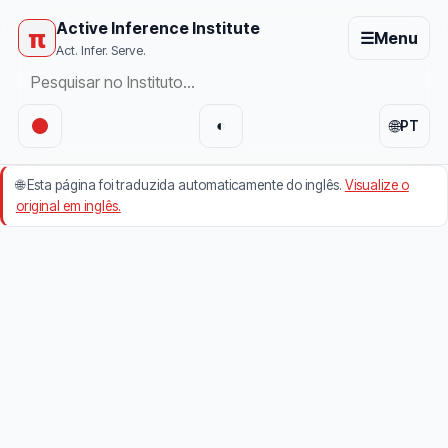
Active Inference Institute
π
☰
Menu
Act. Infer. Serve.
🌐
◐
PT
🌐
Esta página foi traduzida automaticamente do inglês.
Visualize o
original em inglês.