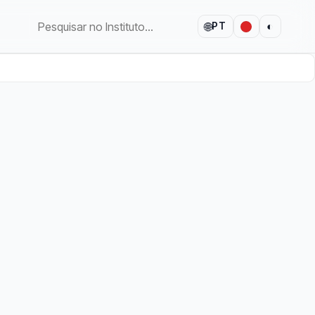
🌐
◐
PT