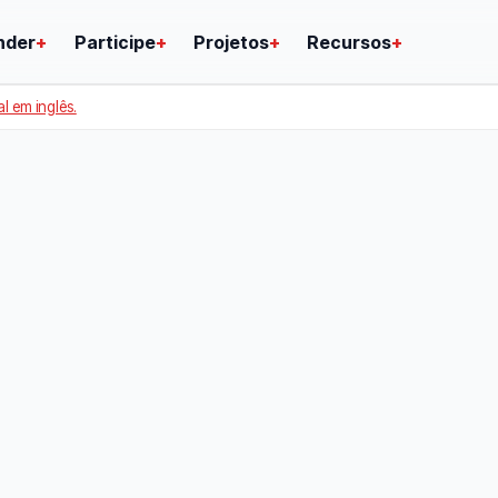
nder
+
Participe
+
Projetos
+
Recursos
+
al em inglês.