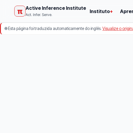
Active Inference Institute
π
Instituto
+
Apre
Act. Infer. Serve.
🌐
Esta página foi traduzida automaticamente do inglês.
Visualize o origin