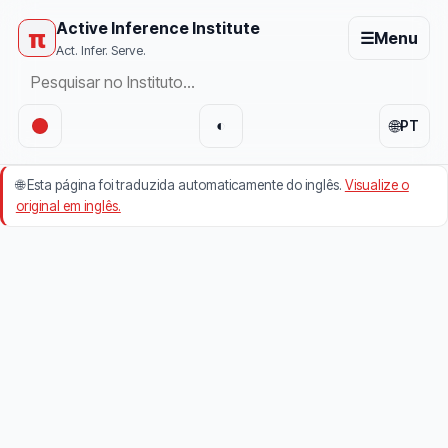
Active Inference Institute
π
☰
Menu
Act. Infer. Serve.
🌐
◐
PT
🌐
Esta página foi traduzida automaticamente do inglês.
Visualize o
original em inglês.