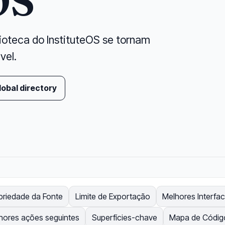
OS
ioteca do InstituteOS se tornam
vel.
lobal directory
priedade da Fonte
Limite de Exportação
Melhores Interfac
hores ações seguintes
Superfícies-chave
Mapa de Códig