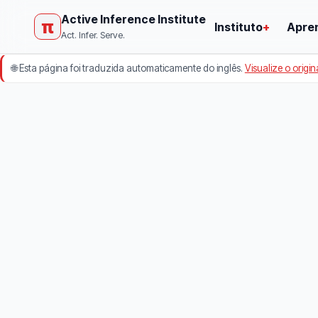
Active Inference Institute
π
Instituto
+
Apre
Act. Infer. Serve.
🌐
Esta página foi traduzida automaticamente do inglês.
Visualize o origin