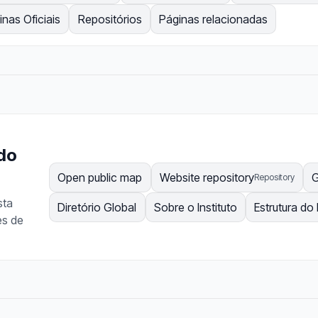
inas Oficiais
Repositórios
Páginas relacionadas
 do
Open public map
Website repository
G
Repository
sta
Diretório Global
Sobre o Instituto
Estrutura do 
es de