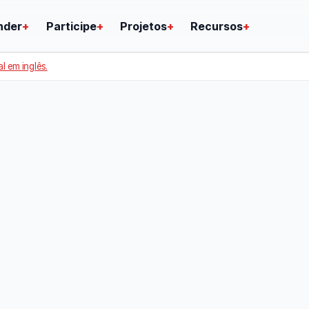
nder
+
Participe
+
Projetos
+
Recursos
+
al em inglês.