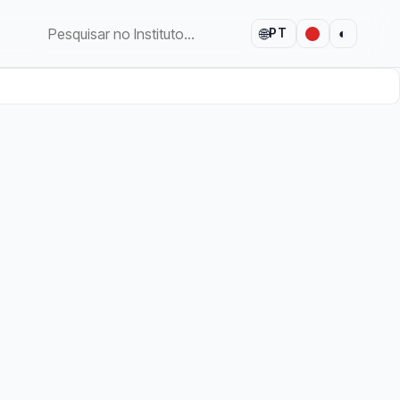
🌐
◐
PT