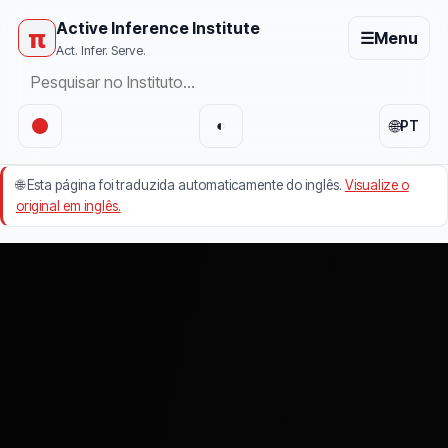
Active Inference Institute
π
☰
Menu
Act. Infer. Serve.
🌐
◐
PT
🌐
Esta página foi traduzida automaticamente do inglês.
Visualize o
original em inglês.