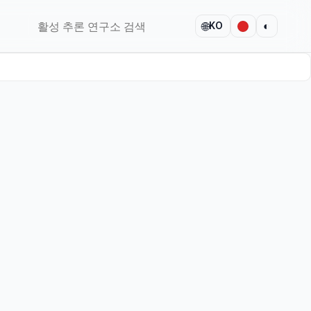
🌐
◐
KO