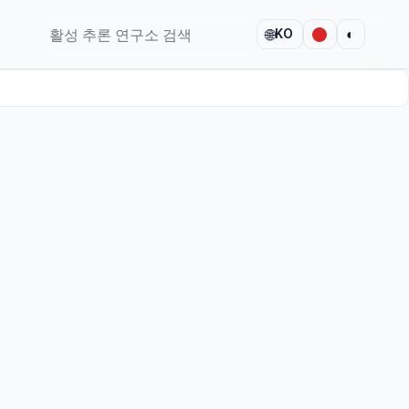
🌐
◐
KO