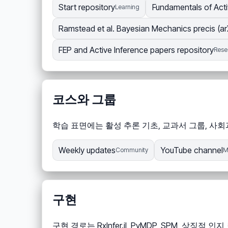
Start repository
Fundamentals of Acti
Learning
Ramstead et al. Bayesian Mechanics precis (ar
FEP and Active Inference papers repository
Rese
코스와 그룹
학습 표면에는 활성 추론 기초, 교과서 그룹, 사회과학
Weekly updates
YouTube channel
Community
M
구현
구현 경로는 RxInfer.jl, PyMDP, SPM,