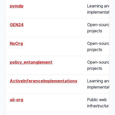
pymdp
Learning and
implementatio
GEN24
Open-source
projects
NoOrg
Open-source
projects
policy_entanglement
Open-source
projects
ActiveInferenceImplementations
Learning and
implementatio
aii-org
Public web
infrastructure