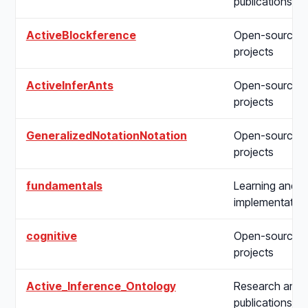
publications
ActiveBlockference
Open-source
projects
ActiveInferAnts
Open-source
projects
GeneralizedNotationNotation
Open-source
projects
fundamentals
Learning and
implementatio
cognitive
Open-source
projects
Active_Inference_Ontology
Research and
publications