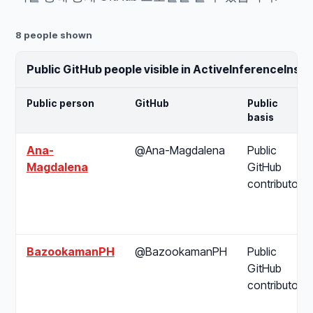
8 people shown
Public GitHub people visible in ActiveInferenceIns
Public person
GitHub
Public
basis
Ana-
@Ana-Magdalena
Public
Magdalena
GitHub
contributor
BazookamanPH
@BazookamanPH
Public
GitHub
contributor