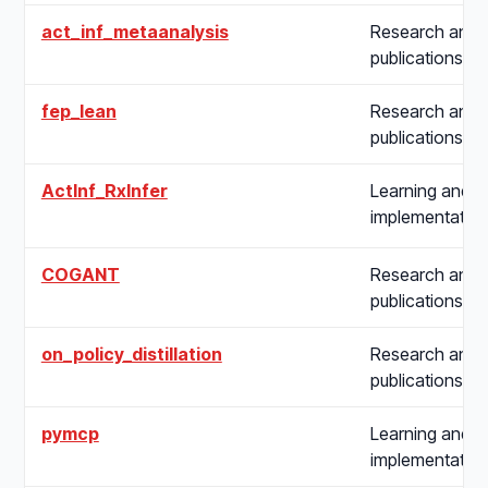
act_inf_metaanalysis
Research and
publications
fep_lean
Research and
publications
ActInf_RxInfer
Learning and
implementatio
COGANT
Research and
publications
on_policy_distillation
Research and
publications
pymcp
Learning and
implementatio