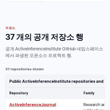
저장소
37 개의 공개 저장소 행
공개 ActiveInferenceInstitute GitHub 네임스페이스
에서 파생된 오픈소스 프로젝트 행.
37 repositories shown
Public ActiveInferenceInstitute repositories and o
Repository
Family
ActiveInferenceJournal
Research and