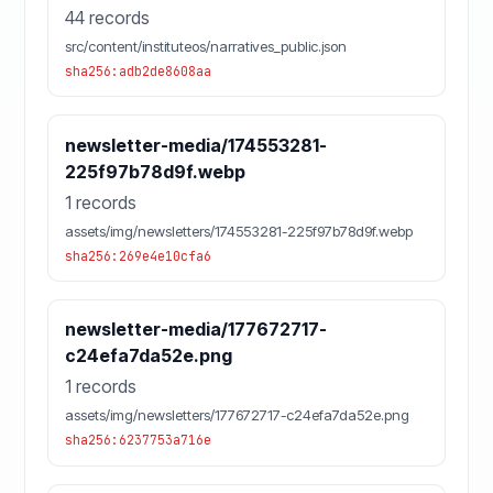
44 records
src/content/instituteos/narratives_public.json
sha256:adb2de8608aa
newsletter-media/174553281-
225f97b78d9f.webp
1 records
assets/img/newsletters/174553281-225f97b78d9f.webp
sha256:269e4e10cfa6
newsletter-media/177672717-
c24efa7da52e.png
1 records
assets/img/newsletters/177672717-c24efa7da52e.png
sha256:6237753a716e