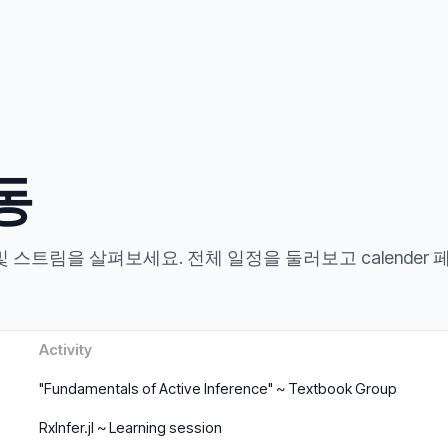
동
 및 스트림을 살펴보세요. 전체 일정을 둘러보고 calender
Activity
"Fundamentals of Active Inference" ~ Textbook Group
RxInfer.jl ~ Learning session