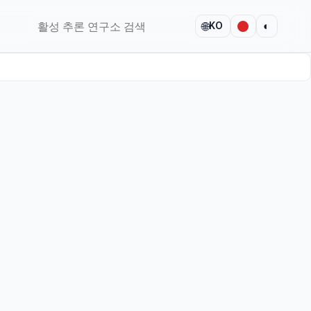
🌐
◐
KO