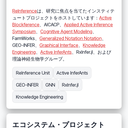
ReInference
は、研究に焦点を当てたインスティテ
ュートプロジェクトをホストしています：
Active
Blockference
、AICACP、
Applied Active Inference
Symposium
、
Cognitive Agent Modeling
、
FarmWorks、
Generalized Notation Notation
、
GEO-INFER、
Graphical Interface
、
Knowledge
Engineering
、
Active InferAnts
、RxInfer.jl、および
理論神経生物学グループ。
ReInference Unit
Active InferAnts
GEO-INFER
GNN
RxInfer.jl
Knowledge Engineering
エコシステム・プロジェクト