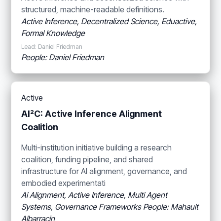
structured, machine-readable definitions.
Active Inference, Decentralized Science, Eduactive,
Formal Knowledge
Lead: Daniel Friedman
People: Daniel Friedman
Active
AI²C: Active Inference Alignment
Coalition
Multi-institution initiative building a research
coalition, funding pipeline, and shared
infrastructure for AI alignment, governance, and
embodied experimentati
Ai Alignment, Active Inference, Multi Agent
Systems, Governance Frameworks
People: Mahault
Albarracin