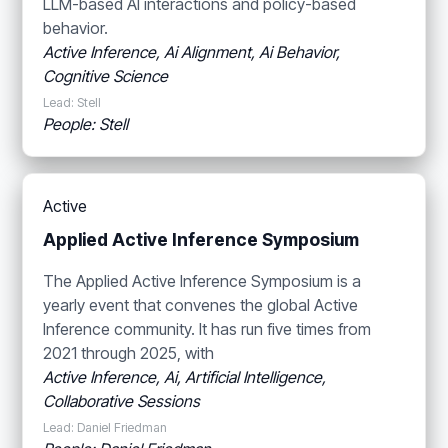
LLM-based AI interactions and policy-based
behavior.
Active Inference, Ai Alignment, Ai Behavior,
Cognitive Science
Lead: Stell
People: Stell
Active
Applied Active Inference Symposium
The Applied Active Inference Symposium is a
yearly event that convenes the global Active
Inference community. It has run five times from
2021 through 2025, with
Active Inference, Ai, Artificial Intelligence,
Collaborative Sessions
Lead: Daniel Friedman