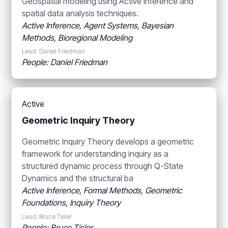
Geospatial modeling using Active Inference and
spatial data analysis techniques.
Active Inference, Agent Systems, Bayesian
Methods, Bioregional Modeling
Lead: Daniel Friedman
People: Daniel Friedman
Active
Geometric Inquiry Theory
Geometric Inquiry Theory develops a geometric
framework for understanding inquiry as a
structured dynamic process through Q-State
Dynamics and the structural ba
Active Inference, Formal Methods, Geometric
Foundations, Inquiry Theory
Lead: Bruce Tisler
People: Bruce Tisler