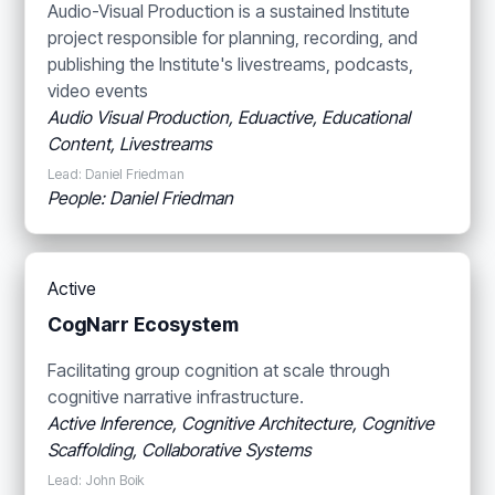
Audio-Visual Production is a sustained Institute
project responsible for planning, recording, and
publishing the Institute's livestreams, podcasts,
video events
Audio Visual Production, Eduactive, Educational
Content, Livestreams
Lead: Daniel Friedman
People: Daniel Friedman
Active
CogNarr Ecosystem
Facilitating group cognition at scale through
cognitive narrative infrastructure.
Active Inference, Cognitive Architecture, Cognitive
Scaffolding, Collaborative Systems
Lead: John Boik