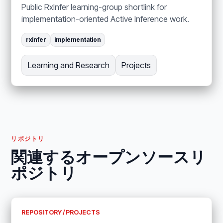
Public RxInfer learning-group shortlink for
implementation-oriented Active Inference work.
rxinfer
implementation
Learning and Research
Projects
リポジトリ
関連するオープンソースリ
ポジトリ
REPOSITORY / PROJECTS