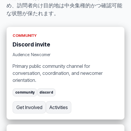
め、訪問者向け目的地は中央集権的かつ確認可能
な状態が保たれます。
COMMUNITY
Discord invite
Audience: Newcomer
Primary public community channel for
conversation, coordination, and newcomer
orientation.
community
discord
Get Involved
Activities