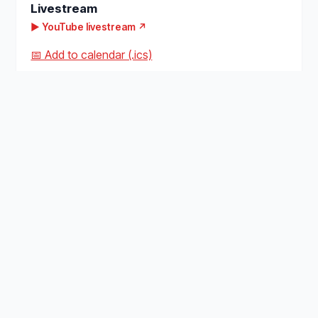
Livestream
▶ YouTube livestream ↗
📅 Add to calendar (.ics)
Active Inference Institute
アクティブインファレンスに関連する教育、研究、トレ
ーニング、およびアプリケーションを支援する参加型オ
ープン科学研究所。
アクティブインファレンス研究所について
プロジェクト
プログラム
ディレクトリ
リソース
オープンソースマップ
参加する
検索
サイトマップ