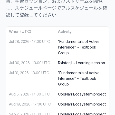
議、学習セッション、およびストリームを閲覧
し、スケジュールページでフルスケジュールを確
認して登録してください。
When (UTC)
Activity
Jul 28, 2026 · 17:00 UTC
"Fundamentals of Active
Inference" ~ Textbook
Group
Jul 30, 2026 · 13:00 UTC
RxInfer.jl ~ Learning session
Jul 31, 2026 · 13:00 UTC
"Fundamentals of Active
Inference" ~ Textbook
Group
Aug 5, 2026 · 17:00 UTC
CogNarr Ecosystem project
Aug 19, 2026 · 17:00 UTC
CogNarr Ecosystem project
Sep 2, 2026 · 17:00 UTC
CogNarr Ecosystem project