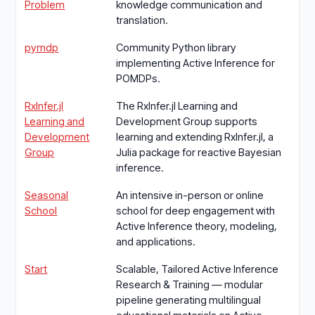
Problem
knowledge communication and
translation.
pymdp
Community Python library
implementing Active Inference for
POMDPs.
RxInfer.jl
The RxInfer.jl Learning and
Learning and
Development Group supports
Development
learning and extending RxInfer.jl, a
Group
Julia package for reactive Bayesian
inference.
Seasonal
An intensive in-person or online
School
school for deep engagement with
Active Inference theory, modeling,
and applications.
Start
Scalable, Tailored Active Inference
Research & Training — modular
pipeline generating multilingual