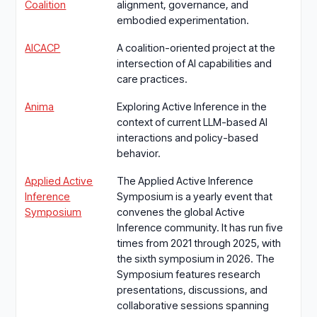
Coalition
alignment, governance, and
embodied experimentation.
AICACP
A coalition-oriented project at the
intersection of AI capabilities and
care practices.
Anima
Exploring Active Inference in the
context of current LLM-based AI
interactions and policy-based
behavior.
Applied Active
The Applied Active Inference
Inference
Symposium is a yearly event that
Symposium
convenes the global Active
Inference community. It has run five
times from 2021 through 2025, with
the sixth symposium in 2026. The
Symposium features research
presentations, discussions, and
collaborative sessions spanning