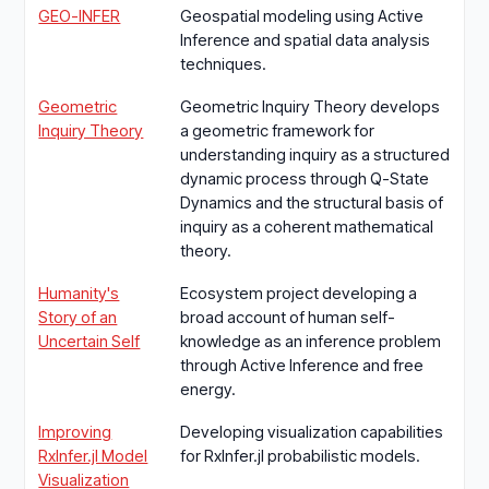
GEO-INFER
Geospatial modeling using Active
Inference and spatial data analysis
techniques.
Geometric
Geometric Inquiry Theory develops
Inquiry Theory
a geometric framework for
understanding inquiry as a structured
dynamic process through Q-State
Dynamics and the structural basis of
inquiry as a coherent mathematical
theory.
Humanity's
Ecosystem project developing a
Story of an
broad account of human self-
Uncertain Self
knowledge as an inference problem
through Active Inference and free
energy.
Improving
Developing visualization capabilities
RxInfer.jl Model
for RxInfer.jl probabilistic models.
Visualization