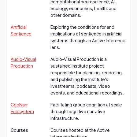
computational neuroscience, AI,
ecology, economics, health, and
other domains.
Artificial
Exploring the conditions for and
Sentience
implications of sentience in artificial
systems through an Active Inference
lens.
Audio-Visual
Audio-Visual Production is a
Production
sustained Institute project
responsible for planning, recording,
and publishing the Institute's
livestreams, podcasts, video
events, and educational recordings.
CogNarr
Facilitating group cognition at scale
Ecosystem
through cognitive narrative
infrastructure.
Courses
Courses hosted at the Active
Inference Institute