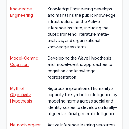
Knowledge
Knowledge Engineering develops
Engineering
and maintains the public knowledge
infrastructure for the Active
Inference Institute, including the
public frontend, literature meta-
analysis, and organizational
knowledge systems.
Model-Centric
Developing the Wave Hypothesis
Cognition
and model-centric approaches to
cognition and knowledge
representation.
Myth of
Rigorous exploration of humanity's
Objectivity
capacity for symbolic intelligence by
Hypothesis
modeling norms across social and
identity scales to develop culturally-
aligned artificial general intelligence.
Neurodivergent
Active Inference learning resources