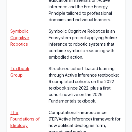
educational materials on Active
Inference and the Free Energy
Principle tailored to professional
domains and individual learners.
Symbolic
Symbolic Cognitive Robotics is an
Cognitive
Ecosystem project applying Active
Robotics
Inference to robotic systems that
combine symbolic reasoning with
embodied action.
Textbook
Structured cohort-based learning
Group
through Active Inference textbooks:
9 completed cohorts on the 2022
textbook since 2022, plus a first
cohort now live on the 2026
Fundamentals textbook.
The
Computational-neuroscience
Foundations of
(FEP/Active Inference) framework for
Ideology
how political ideologies form,
persist, and evolve.