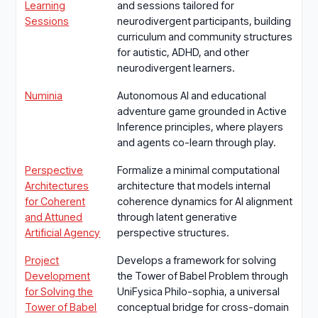
Learning
and sessions tailored for
Sessions
neurodivergent participants, building
curriculum and community structures
for autistic, ADHD, and other
neurodivergent learners.
Numinia
Autonomous AI and educational
adventure game grounded in Active
Inference principles, where players
and agents co-learn through play.
Perspective
Formalize a minimal computational
Architectures
architecture that models internal
for Coherent
coherence dynamics for AI alignment
and Attuned
through latent generative
Artificial Agency
perspective structures.
Project
Develops a framework for solving
Development
the Tower of Babel Problem through
for Solving the
UniFysica Philo-sophia, a universal
Tower of Babel
conceptual bridge for cross-domain