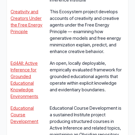
Creativity and
This Ecosystem project develops
Creators Under
accounts of creativity and creative
the Free Energy
agents under the Free Energy
Principle
Principle — examining how
generative models and free energy
minimization explain, predict, and
enhance creative behavior.
Ed4All: Active
An open, locally deployable,
Inference for
empirically evaluated framework for
Grounded
grounded educational agents that
Educational
operate within explicit knowledge
Knowledge
and evidentiary boundaries.
Environments
Educational
Educational Course Development is
Course
a sustained Institute project
Development
producing structured courses in
Active Inference and related topics,
maintaining an Obsidian repository