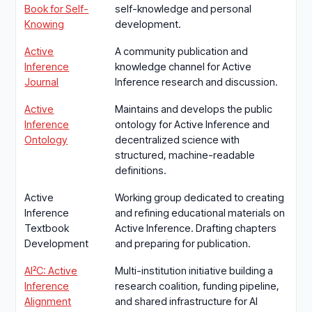
Book for Self-
self-knowledge and personal
Knowing
development.
Active
A community publication and
Inference
knowledge channel for Active
Journal
Inference research and discussion.
Active
Maintains and develops the public
Inference
ontology for Active Inference and
Ontology
decentralized science with
structured, machine-readable
definitions.
Active
Working group dedicated to creating
Inference
and refining educational materials on
Textbook
Active Inference. Drafting chapters
Development
and preparing for publication.
AI²C: Active
Multi-institution initiative building a
Inference
research coalition, funding pipeline,
Alignment
and shared infrastructure for AI