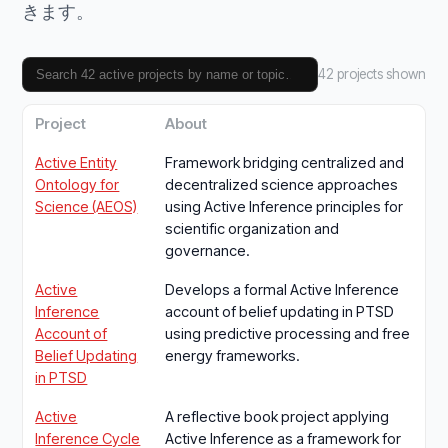
きます。
42 projects shown
Project
About
Active Entity
Framework bridging centralized and
Ontology for
decentralized science approaches
Science (AEOS)
using Active Inference principles for
scientific organization and
governance.
Active
Develops a formal Active Inference
Inference
account of belief updating in PTSD
Account of
using predictive processing and free
Belief Updating
energy frameworks.
in PTSD
Active
A reflective book project applying
Inference Cycle
Active Inference as a framework for