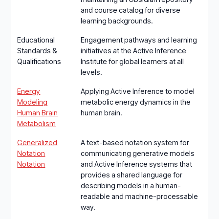
and course catalog for diverse
learning backgrounds.
Educational
Engagement pathways and learning
Standards &
initiatives at the Active Inference
Qualifications
Institute for global learners at all
levels.
Energy
Applying Active Inference to model
Modeling
metabolic energy dynamics in the
Human Brain
human brain.
Metabolism
Generalized
A text-based notation system for
Notation
communicating generative models
Notation
and Active Inference systems that
provides a shared language for
describing models in a human-
readable and machine-processable
way.