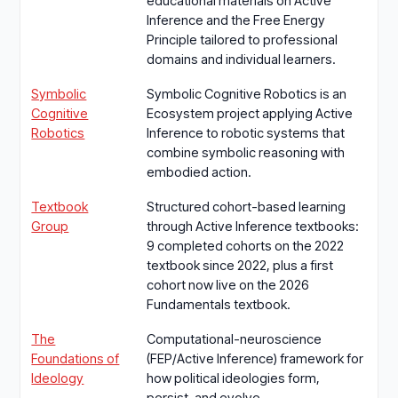
educational materials on Active
Inference and the Free Energy
Principle tailored to professional
domains and individual learners.
Symbolic
Symbolic Cognitive Robotics is an
Cognitive
Ecosystem project applying Active
Robotics
Inference to robotic systems that
combine symbolic reasoning with
embodied action.
Textbook
Structured cohort-based learning
Group
through Active Inference textbooks:
9 completed cohorts on the 2022
textbook since 2022, plus a first
cohort now live on the 2026
Fundamentals textbook.
The
Computational-neuroscience
Foundations of
(FEP/Active Inference) framework for
Ideology
how political ideologies form,
persist, and evolve.