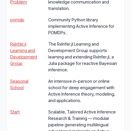
Problem
knowledge communication and
translation.
pymdp
Community Python library
implementing Active Inference for
POMDPs.
RxInfer.jl
The RxInfer.jl Learning and
Learning and
Development Group supports
Development
learning and extending RxInfer.jl, a
Group
Julia package for reactive Bayesian
inference.
Seasonal
An intensive in-person or online
School
school for deep engagement with
Active Inference theory, modeling,
and applications.
Start
Scalable, Tailored Active Inference
Research & Training — modular
pipeline generating multilingual