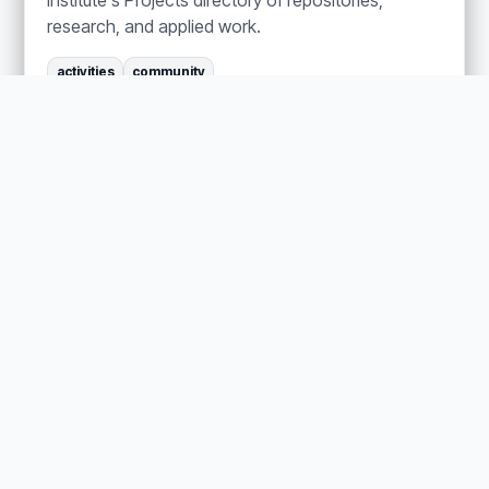
Institute's Projects directory of repositories,
research, and applied work.
activities
community
Activities
Get Involved
OFFICIAL PAGE / PARTICIPATION
Volunteer pathway
Audience: Contributor
Public volunteer pathway for contribution and
onboarding.
volunteer
participation
Get Involved
Programs