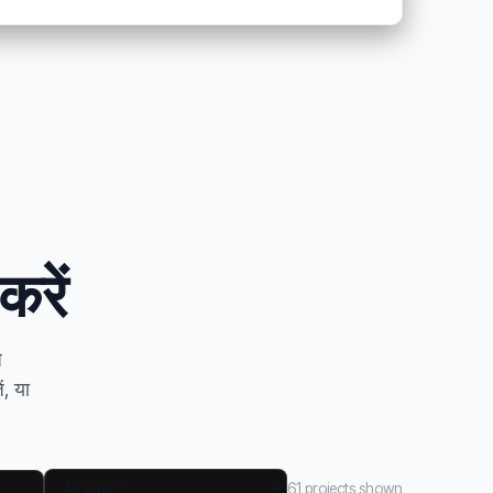
रें
े
ं, या
61 projects shown