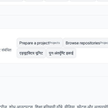
Prepare a project
Browse repositories
Projects
Projec
र संबंधित
एड्यूएक्टिव यूनिट
पुनःअंतर्दृष्टि इकाई
रीज़, शोध आउटपुट्स, शिक्षा बुनियादी ढाँचे, मीडिया, इवेंट्स और अनुप्रयोगित 