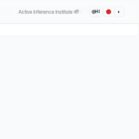
🌐
◐
HI