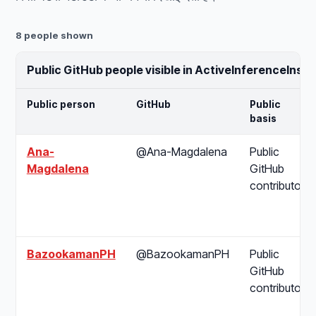
8 people shown
Public GitHub people visible in ActiveInferenceIns
Public person
GitHub
Public
basis
Ana-
@Ana-Magdalena
Public
Magdalena
GitHub
contributor
BazookamanPH
@BazookamanPH
Public
GitHub
contributor