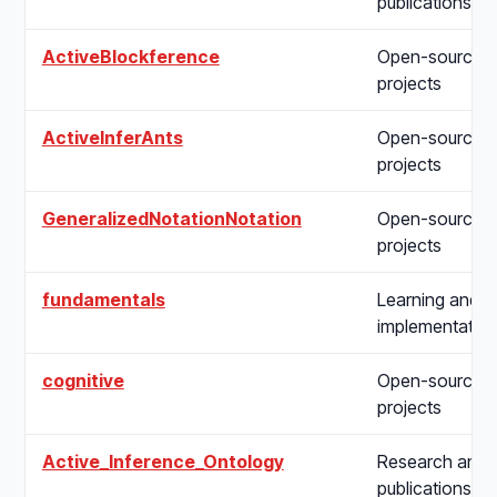
publications
ActiveBlockference
Open-source
projects
ActiveInferAnts
Open-source
projects
GeneralizedNotationNotation
Open-source
projects
fundamentals
Learning and
implementatio
cognitive
Open-source
projects
Active_Inference_Ontology
Research and
publications