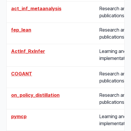
act_inf_metaanalysis
Research and
publications
fep_lean
Research and
publications
ActInf_RxInfer
Learning and
implementatio
COGANT
Research and
publications
on_policy_distillation
Research and
publications
pymcp
Learning and
implementatio