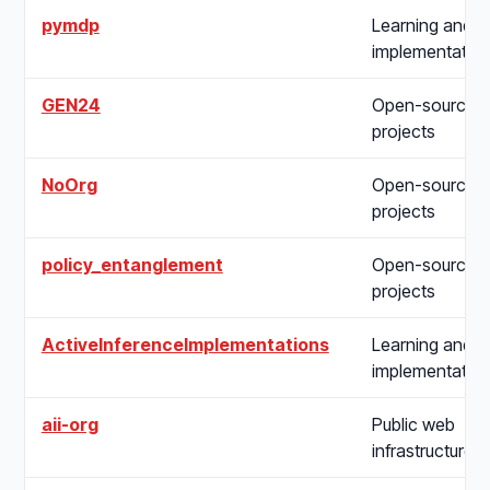
pymdp
Learning and
implementatio
GEN24
Open-source
projects
NoOrg
Open-source
projects
policy_entanglement
Open-source
projects
ActiveInferenceImplementations
Learning and
implementatio
aii-org
Public web
infrastructure