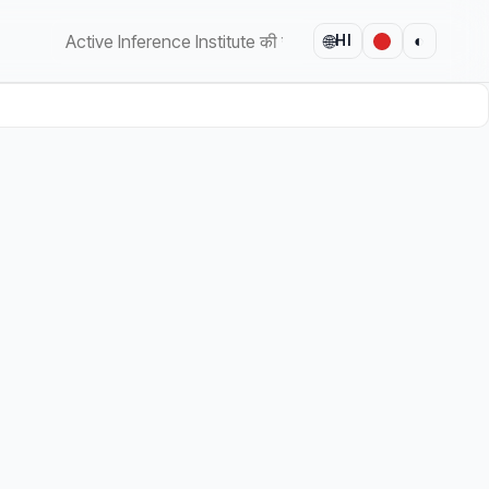
🌐
◐
HI