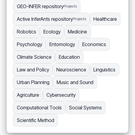
GEO-INFER repository
Projects
Active InferAnts repository
Healthcare
Projects
Robotics
Ecology
Medicine
Psychology
Entomology
Economics
Climate Science
Education
Law and Policy
Neuroscience
Linguistics
Urban Planning
Music and Sound
Agriculture
Cybersecurity
Computational Tools
Social Systems
Scientific Method