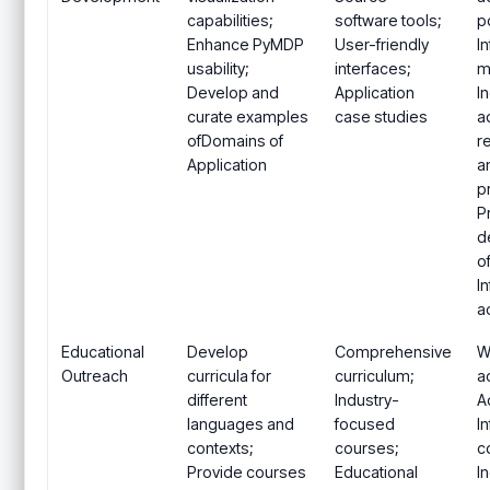
capabilities;
software tools;
p
Enhance PyMDP
User-friendly
I
usability;
interfaces;
m
Develop and
Application
I
curate examples
case studies
a
ofDomains of
r
Application
a
p
P
d
o
I
a
Educational
Develop
Comprehensive
W
Outreach
curricula for
curriculum;
ac
different
Industry-
A
languages and
focused
I
contexts;
courses;
c
Provide courses
Educational
I