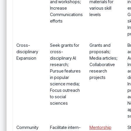
and workshops;
materials for
i
Increase
various skill
e
Communications
levels
G
efforts
sk
I
p
Cross-
Seek grants for
Grants and
B
disciplinary
cross-
proposals;
a
Expansion
disciplinary AI
Media articles;
A
research;
Collaborative
I
Pursue features
research
a
in popular
projects
d
science media;
I
Focus outreach
p
to social
a
sciences
N
a
s
Community
Facilitate intern-
Mentorship
S