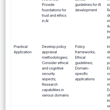
Provide
guidelines for AI
s
foundations for
development
R
trust and ethics
d
in AI
i
A
I
p
Practical
Develop policy
Policy
I
Application
appraisal
frameworks;
d
methodologies;
Ethical
m
Consider ethical
guidelines;
po
and cognitive
Domain-
E
security
specific
c
aspects;
applications
s
Research
m
capabilities in
D
various domains
o
I
ve