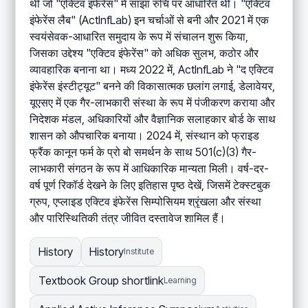
थी जो "एक्टिव इंफेरेंस" में साझा रुचि पर आधारित थी। "एक्टिव
इंफेरेंस लैब" (ActInfLab) इन चर्चाओं से बनी और 2021 में एक
स्वयंसेवक-आधारित समुदाय के रूप में संचालन शुरू किया,
जिसका उद्देश्य "एक्टिव इंफेरेंस" को अधिक सुलभ, कठोर और
व्यावहारिक बनाना था। मध्य 2022 में, ActInfLab ने "द एक्टिव
इंफेरेंस इंस्टीट्यूट" बनने की विकासात्मक छलांग लगाई, डेलावेयर,
यूएसए में एक गैर-लाभकारी संस्था के रूप में पंजीकरण कराया और
निदेशक मंडल, अधिकारियों और वैज्ञानिक सलाहकार बोर्ड के साथ
शासन को औपचारिक बनाया। 2024 में, संस्थान को फ्राइड
फ्रैंक कानून फर्म के प्रो बो समर्थन के साथ 501(c)(3) गैर-
लाभकारी संगठन के रूप में आधिकारिक मान्यता मिली। वर्ष-दर-
वर्ष पूर्ण रिकॉर्ड देखने के लिए इतिहास पृष्ठ देखें, जिसमें टेक्स्टबुक
ग्रुप, एप्लाइड एक्टिव इंफेरेंस सिम्पोसियम श्रृंखला और संस्था
और पारिस्थितिकी तंत्र जीवित दस्तावेज शामिल हैं।
History
History
Institute
Textbook Group shortlink
Learning