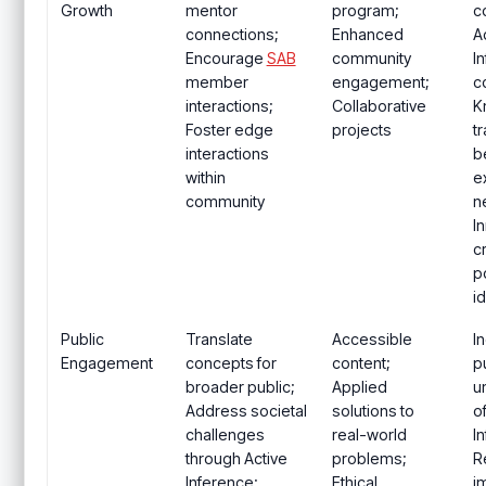
Growth
mentor
program;
c
connections;
Enhanced
A
Encourage
SAB
community
I
member
engagement;
c
interactions;
Collaborative
K
Foster edge
projects
t
interactions
b
within
e
community
n
I
c
po
i
Public
Translate
Accessible
I
Engagement
concepts for
content;
p
broader public;
Applied
u
Address societal
solutions to
o
challenges
real-world
I
through Active
problems;
R
Inference;
Ethical
i