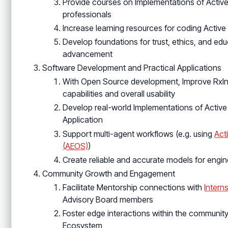
Provide courses on Implementations of Active 
professionals
Increase learning resources for coding Active
Develop foundations for trust, ethics, and educ
advancement
Software Development and Practical Applications
With Open Source development, Improve RxInf
capabilities and overall usability
Develop real-world Implementations of Activ
Application
Support multi-agent workflows (e.g. using
Act
(AEOS)
)
Create reliable and accurate models for engi
Community Growth and Engagement
Facilitate Mentorship connections with
Intern
Advisory Board members
Foster edge interactions within the communit
Ecosystem