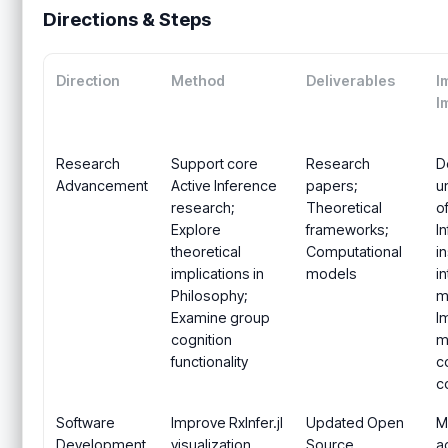
Directions & Steps
Direction
Method
Deliverables
I
I
Research
Support core
Research
D
Advancement
Active Inference
papers;
u
research;
Theoretical
o
Explore
frameworks;
I
theoretical
Computational
in
implications in
models
i
Philosophy;
mu
Examine group
I
cognition
m
functionality
c
c
Software
Improve RxInfer.jl
Updated Open
M
Development
visualization
Source
a