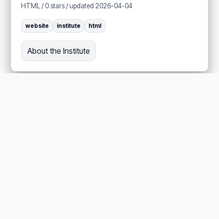
HTML / 0 stars / updated 2026-04-04
website
institute
html
About the Institute
REPOSITORY / INSTITUTE
institute_website
Audience: Newcomer
Public institute_website repository in the
ActiveInferenceInstitute GitHub namespace.
HTML / 0 stars / updated 2026-06-09
website
institute
html