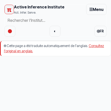
Active Inference Institute
π
☰
Menu
Act. Infer. Serve.
🌐
◐
FR
🌐
Cette page a été traduite automatiquement de l'anglais.
Consultez
l'original en anglais.