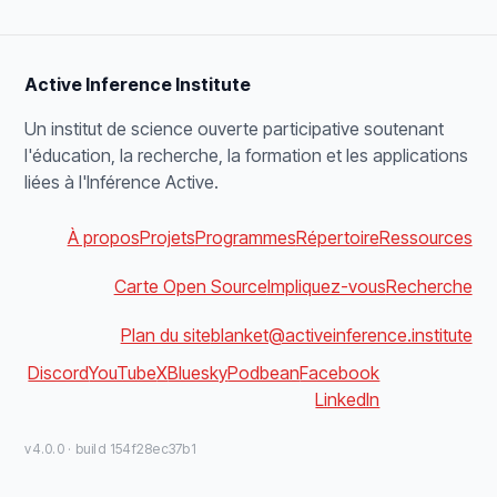
Active Inference Institute
Un institut de science ouverte participative soutenant
l'éducation, la recherche, la formation et les applications
liées à l'Inférence Active.
À propos
Projets
Programmes
Répertoire
Ressources
Carte Open Source
Impliquez-vous
Recherche
Plan du site
blanket@activeinference.institute
Discord
YouTube
X
Bluesky
Podbean
Facebook
LinkedIn
v4.0.0 · build 154f28ec37b1