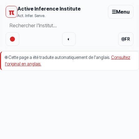
Active Inference Institute
π
☰
Menu
Act. Infer. Serve.
🌐
◐
FR
🌐
Cette page a été traduite automatiquement de l'anglais.
Consultez
l'original en anglais.