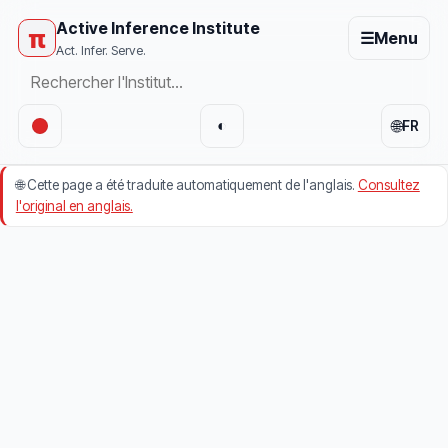
Active Inference Institute
π
☰
Menu
Act. Infer. Serve.
🌐
◐
FR
🌐
Cette page a été traduite automatiquement de l'anglais.
Consultez
l'original en anglais.