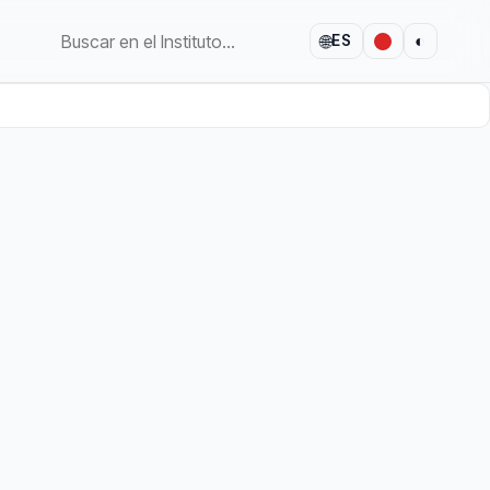
🌐
◐
ES