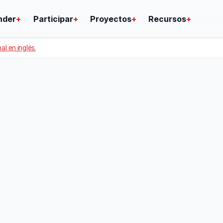
nder
+
Participar
+
Proyectos
+
Recursos
+
nal en inglés.