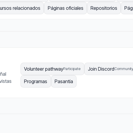
ursos relacionados
Páginas oficiales
Repositorios
Pág
Volunteer pathway
Join Discord
Participate
Communit
ñal
vistas
Programas
Pasantía