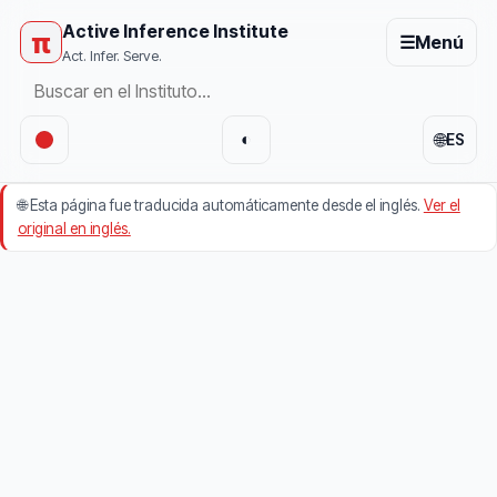
Active Inference Institute
π
☰
Menú
Act. Infer. Serve.
🌐
◐
ES
🌐
Esta página fue traducida automáticamente desde el inglés.
Ver el
original en inglés.