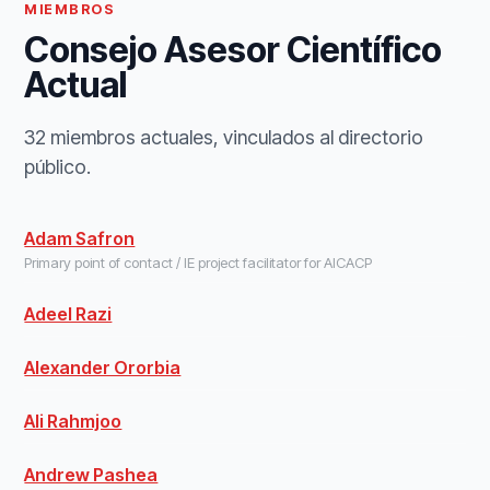
MIEMBROS
Consejo Asesor Científico
Actual
32 miembros actuales, vinculados al directorio
público.
Adam Safron
Primary point of contact / IE project facilitator for AICACP
Adeel Razi
Alexander Ororbia
Ali Rahmjoo
Andrew Pashea