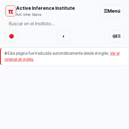
Active Inference Institute
π
☰
Menú
Act. Infer. Serve.
🌐
◐
ES
🌐
Esta página fue traducida automáticamente desde el inglés.
Ver el
original en inglés.