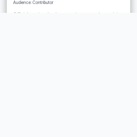
Audience: Contributor
Official get-involved entry point, currently resolving
to participation.
official
participation
Get Involved
Programs
OFFICIAL PAGE / COMMUNITY
Newsletter
Audience: Newcomer
Public newsletter destination.
newsletter
updates
community