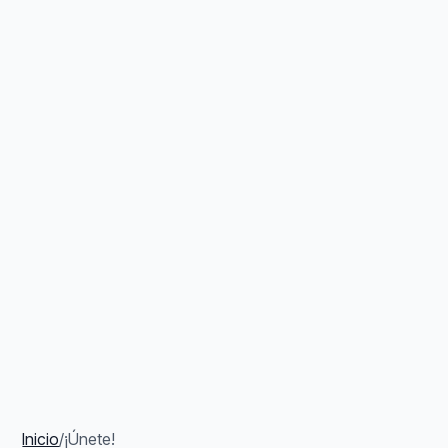
Inicio
/
¡Únete!