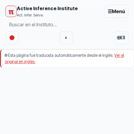
Active Inference Institute
π
☰
Menú
Act. Infer. Serve.
🌐
◐
ES
🌐
Esta página fue traducida automáticamente desde el inglés.
Ver el
original en inglés.