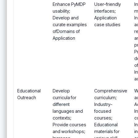
Enhance PyMDP
User-friendly
I
usability;
interfaces;
m
Develop and
Application
I
curate examples
case studies
a
ofDomains of
r
Application
a
p
P
d
o
I
a
Educational
Develop
Comprehensive
W
Outreach
curricula for
curriculum;
ac
different
Industry-
A
languages and
focused
I
contexts;
courses;
c
Provide courses
Educational
I
and workshops;
materials for
i