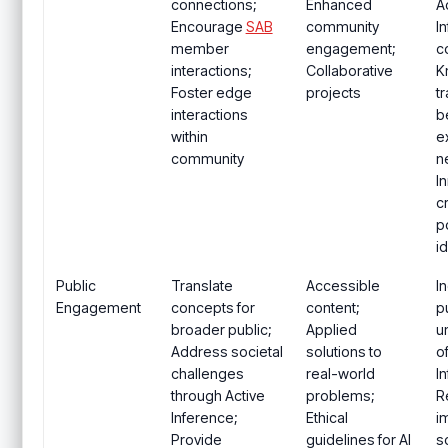
connections;
Enhanced
A
Encourage
SAB
community
I
member
engagement;
c
interactions;
Collaborative
K
Foster edge
projects
t
interactions
b
within
e
community
n
I
c
po
i
Public
Translate
Accessible
I
Engagement
concepts for
content;
p
broader public;
Applied
u
Address societal
solutions to
o
challenges
real-world
I
through Active
problems;
R
Inference;
Ethical
i
Provide
guidelines for AI
s