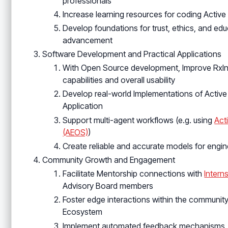
professionals
Increase learning resources for coding Active
Develop foundations for trust, ethics, and educ
advancement
Software Development and Practical Applications
With Open Source development, Improve RxInf
capabilities and overall usability
Develop real-world Implementations of Activ
Application
Support multi-agent workflows (e.g. using
Act
(AEOS)
)
Create reliable and accurate models for engi
Community Growth and Engagement
Facilitate Mentorship connections with
Intern
Advisory Board members
Foster edge interactions within the communit
Ecosystem
Implement automated feedback mechanisms