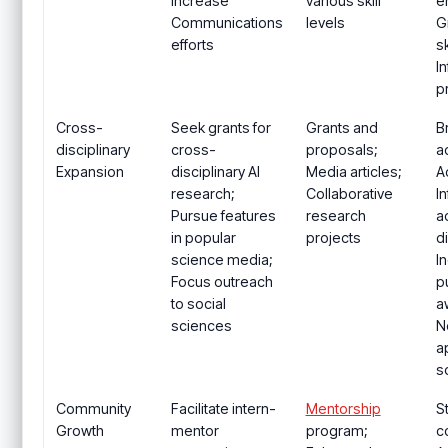
Increase
various skill
e
Communications
levels
G
efforts
sk
I
p
Cross-
Seek grants for
Grants and
B
disciplinary
cross-
proposals;
a
Expansion
disciplinary AI
Media articles;
A
research;
Collaborative
I
Pursue features
research
a
in popular
projects
d
science media;
I
Focus outreach
p
to social
a
sciences
N
a
s
Community
Facilitate intern-
Mentorship
S
Growth
mentor
program;
c