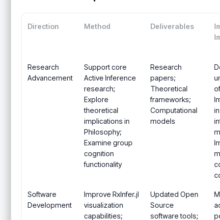
Direction
Method
Deliverables
I
I
Research
Support core
Research
D
Advancement
Active Inference
papers;
u
research;
Theoretical
o
Explore
frameworks;
I
theoretical
Computational
in
implications in
models
i
Philosophy;
mu
Examine group
I
cognition
m
functionality
c
c
Software
Improve RxInfer.jl
Updated Open
M
Development
visualization
Source
a
capabilities;
software tools;
p