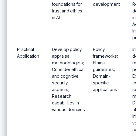
foundations for
development
R
trust and ethics
d
in AI
i
A
I
p
Practical
Develop policy
Policy
I
Application
appraisal
frameworks;
d
methodologies;
Ethical
m
Consider ethical
guidelines;
po
and cognitive
Domain-
E
security
specific
c
aspects;
applications
s
Research
m
capabilities in
D
various domains
o
I
ve
a