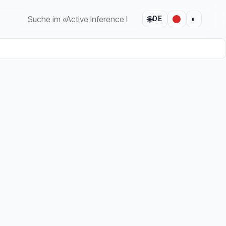
🌐
◐
DE