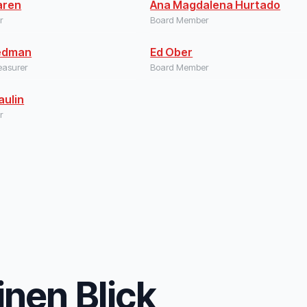
aren
Ana Magdalena Hurtado
r
Board Member
iedman
Ed Ober
easurer
Board Member
aulin
r
inen Blick