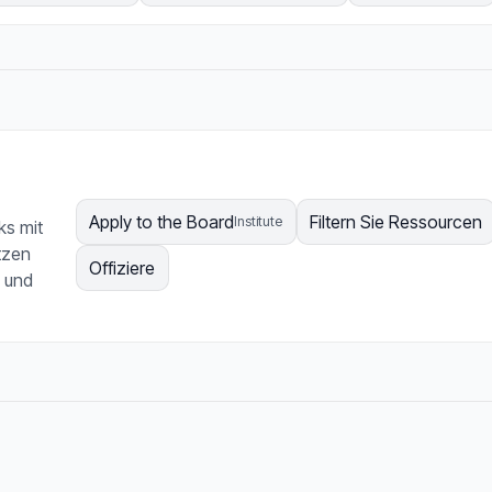
Apply to the Board
Filtern Sie Ressourcen
Institute
ks mit
tzen
Offiziere
 und