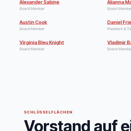
Alexander Sabine
Alianna M
Board Member
Board Membe
Austin Cook
Daniel Fr
Board Member
President & Tr
Virginia Bleu Knight
Vladimir B
Board Member
Board Membe
SCHLÜSSELFLÄCHEN
Vorstand auf e