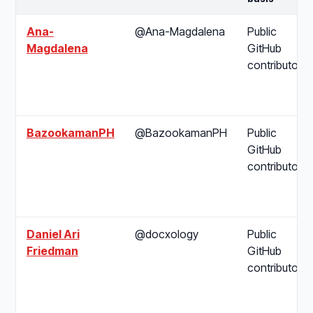
Ana-
@Ana-Magdalena
Public
Magdalena
GitHub
contributor
BazookamanPH
@BazookamanPH
Public
GitHub
contributor
Daniel Ari
@docxology
Public
Friedman
GitHub
contributor