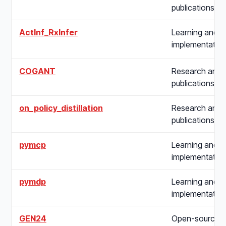
publications
ActInf_RxInfer
Learning and
implementatio
COGANT
Research and
publications
on_policy_distillation
Research and
publications
pymcp
Learning and
implementatio
pymdp
Learning and
implementatio
GEN24
Open-source