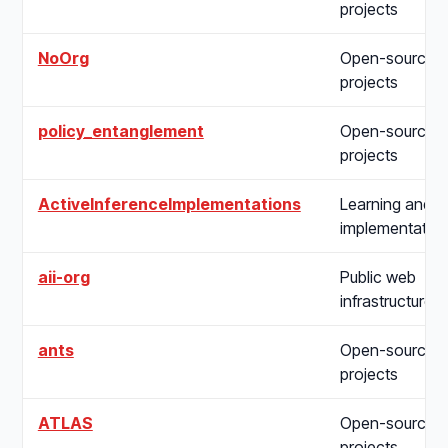
projects
NoOrg
Open-source
projects
policy_entanglement
Open-source
projects
ActiveInferenceImplementations
Learning and
implementatio
aii-org
Public web
infrastructure
ants
Open-source
projects
ATLAS
Open-source
projects