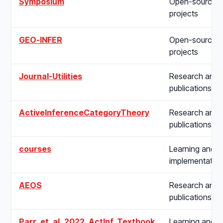
Symposium
Open-source
projects
GEO-INFER
Open-source
projects
Journal-Utilities
Research and
publications
ActiveInferenceCategoryTheory
Research and
publications
courses
Learning and
implementatio
AEOS
Research and
publications
Parr_et_al_2022_ActInf_Textbook
Learning and