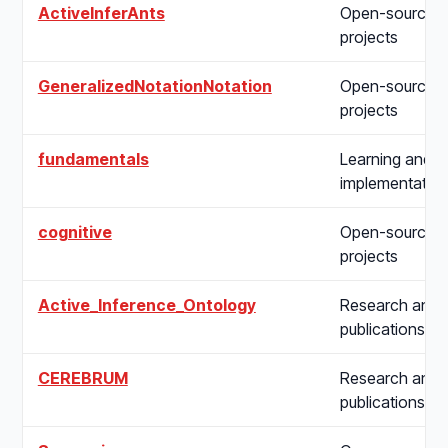
ActiveInferAnts
Open-source
projects
GeneralizedNotationNotation
Open-source
projects
fundamentals
Learning and
implementatio
cognitive
Open-source
projects
Active_Inference_Ontology
Research and
publications
CEREBRUM
Research and
publications