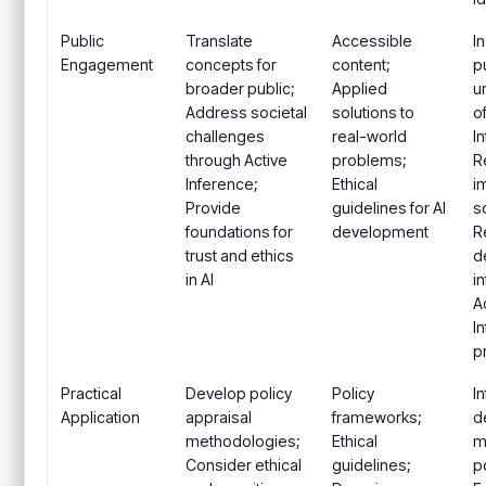
Public
Translate
Accessible
I
Engagement
concepts for
content;
p
broader public;
Applied
u
Address societal
solutions to
o
challenges
real-world
I
through Active
problems;
R
Inference;
Ethical
i
Provide
guidelines for AI
s
foundations for
development
R
trust and ethics
d
in AI
i
A
I
p
Practical
Develop policy
Policy
I
Application
appraisal
frameworks;
d
methodologies;
Ethical
m
Consider ethical
guidelines;
po