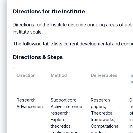
Directions for the Institute
Directions for the Institute describe ongoing areas of ac
Institute scale.
The following table lists current developmental and conn
Directions & Steps
Direction
Method
Deliverables
I
I
Research
Support core
Research
D
Advancement
Active Inference
papers;
u
research;
Theoretical
o
Explore
frameworks;
I
theoretical
Computational
in
implications in
models
i