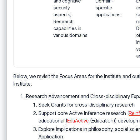
and cognitive
Domain-
E
security
specific
c
aspects;
applications
s
Research
m
capabilities in
D
various domains
o
I
ve
a
Below, we revisit the Focus Areas for the Institute and ou
Institute.
Research Advancement and Cross-disciplinary Exp
Seek Grants for cross-disciplinary research
Support core Active Inference research (
ReIn
educational (
EduActive
(Education)) developm
Explore implications in philosophy, social sc
Application