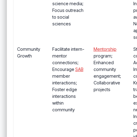
science media;
I
Focus outreach
p
to social
a
sciences
N
a
s
Community
Facilitate intern-
Mentorship
S
Growth
mentor
program;
c
connections;
Enhanced
A
Encourage
SAB
community
I
member
engagement;
c
interactions;
Collaborative
K
Foster edge
projects
t
interactions
b
within
e
community
n
I
c
po
i