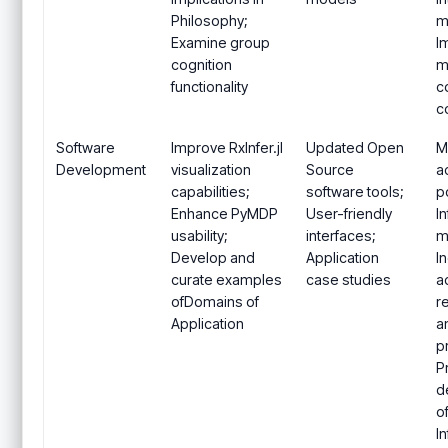
Philosophy;
mu
Examine group
I
cognition
m
functionality
c
c
Software
Improve RxInfer.jl
Updated Open
M
Development
visualization
Source
a
capabilities;
software tools;
p
Enhance PyMDP
User-friendly
I
usability;
interfaces;
m
Develop and
Application
I
curate examples
case studies
a
ofDomains of
r
Application
a
p
P
d
o
I