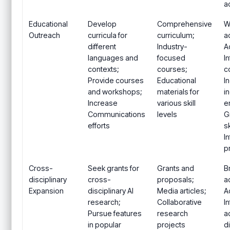
a
Educational
Develop
Comprehensive
W
Outreach
curricula for
curriculum;
ac
different
Industry-
A
languages and
focused
I
contexts;
courses;
c
Provide courses
Educational
I
and workshops;
materials for
i
Increase
various skill
e
Communications
levels
G
efforts
sk
I
p
Cross-
Seek grants for
Grants and
B
disciplinary
cross-
proposals;
a
Expansion
disciplinary AI
Media articles;
A
research;
Collaborative
I
Pursue features
research
a
in popular
projects
d