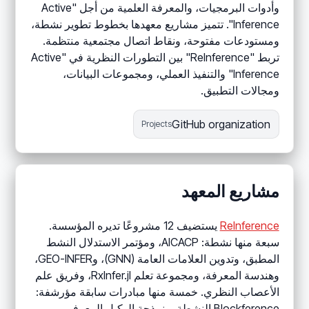
وأدوات البرمجيات، والمعرفة العلمية من أجل "Active
Inference". تتميز مشاريع معهدها بخطوط تطوير نشطة،
ومستودعات مفتوحة، ونقاط اتصال مجتمعية منتظمة.
تربط "ReInference" بين التطورات النظرية في "Active
Inference" والتنفيذ العملي، ومجموعات البيانات،
ومجالات التطبيق.
GitHub organization
Projects
مشاريع المعهد
ReInference
يستضيف 12 مشروعًا تديره المؤسسة.
سبعة منها نشطة: AICACP، ومؤتمر الاستدلال النشط
المطبق، وتدوين العلامات العامة (GNN)، وGEO-INFER،
وهندسة المعرفة، ومجموعة تعلم RxInfer.jl، وفريق علم
الأعصاب النظري. خمسة منها مبادرات سابقة مؤرشفة:
Blockference النشطة، ونمذجة الوكيل المعرفي،