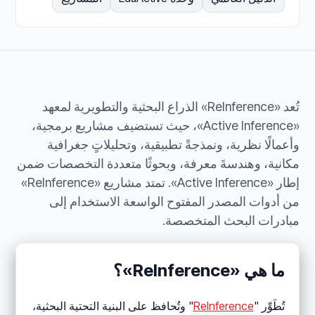
تُعد «ReInference» الذراع البحثية والتطويرية لمعهد
«Active Inference»، حيث تستضيف مشاريع برمجية،
وأعمالًا نظرية، ونمذجةً تطبيقية، وتحليلاتٍ جغرافية
مكانية، وهندسةَ معرفة، وبحوثًا متعددة التخصصات ضمن
إطار «Active Inference». تمتد مشاريع «ReInference»
من أدوات المصدر المفتوح الواسعة الاستخدام إلى
مبادرات البحث المتخصصة.
ما هي «ReInference»؟
تُطَوِّر "
ReInference
" وتُحافظ على البنية التحتية البحثية،