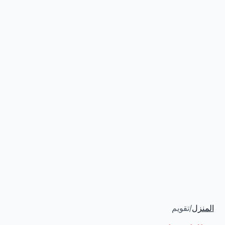
المنزل
/
تقويم