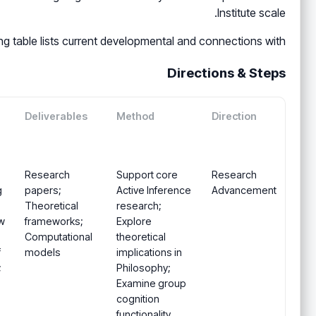
Institute scale.
ng table lists current developmental and connections with
Directions & Steps
Deliverables
Method
Direction
Research
Support core
Research
g
papers;
Active Inference
Advancement
Theoretical
research;
w
frameworks;
Explore
Computational
theoretical
f
models
implications in
;
Philosophy;
Examine group
cognition
functionality