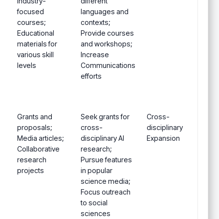
Industry-
different
focused
languages and
courses;
contexts;
Educational
Provide courses
materials for
and workshops;
various skill
Increase
levels
Communications
efforts
Grants and
Seek grants for
Cross-
proposals;
cross-
disciplinary
Media articles;
disciplinary AI
Expansion
Collaborative
research;
research
Pursue features
projects
in popular
science media;
Focus outreach
to social
sciences