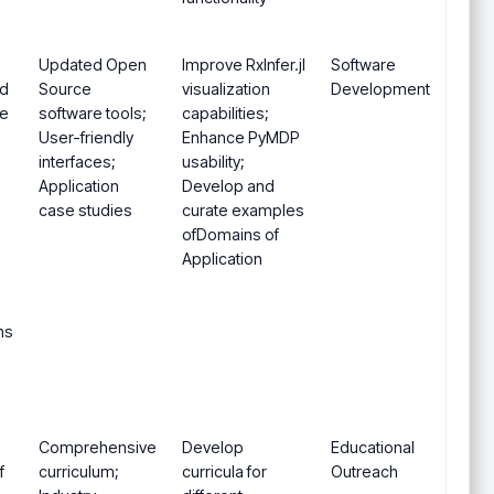
Updated Open
Improve RxInfer.jl
Software
nd
Source
visualization
Development
ve
software tools;
capabilities;
User-friendly
Enhance PyMDP
interfaces;
usability;
Application
Develop and
case studies
curate examples
ofDomains of
Application
ns
Comprehensive
Develop
Educational
f
curriculum;
curricula for
Outreach