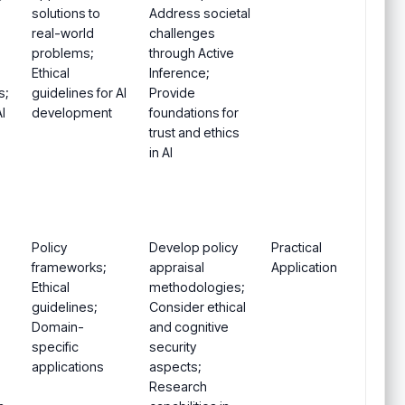
solutions to
Address societal
real-world
challenges
problems;
through Active
Ethical
Inference;
s;
guidelines for AI
Provide
I
development
foundations for
trust and ethics
in AI
Policy
Develop policy
Practical
frameworks;
appraisal
Application
Ethical
methodologies;
guidelines;
Consider ethical
Domain-
and cognitive
specific
security
applications
aspects;
Research