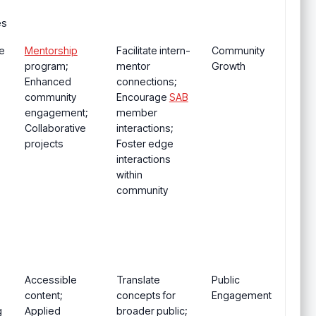
n
es
e
Mentorship
Facilitate intern-
Community
program;
mentor
Growth
Enhanced
connections;
community
Encourage
SAB
engagement;
member
Collaborative
interactions;
projects
Foster edge
interactions
within
community
Accessible
Translate
Public
content;
concepts for
Engagement
g
Applied
broader public;