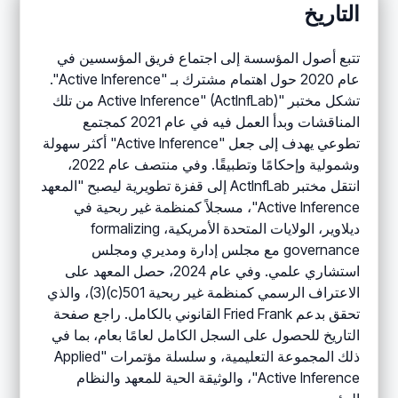
التاريخ
تتبع أصول المؤسسة إلى اجتماع فريق المؤسسين في
عام 2020 حول اهتمام مشترك بـ "Active Inference".
تشكل مختبر "Active Inference" (ActInfLab) من تلك
المناقشات وبدأ العمل فيه في عام 2021 كمجتمع
تطوعي يهدف إلى جعل "Active Inference" أكثر سهولة
وشمولية وإحكامًا وتطبيقًا. وفي منتصف عام 2022،
انتقل مختبر ActInfLab إلى قفزة تطويرية ليصبح "المعهد
Active Inference"، مسجلاً كمنظمة غير ربحية في
ديلاوير، الولايات المتحدة الأمريكية، formalizing
governance مع مجلس إدارة ومديري ومجلس
استشاري علمي. وفي عام 2024، حصل المعهد على
الاعتراف الرسمي كمنظمة غير ربحية 501(c)(3)، والذي
تحقق بدعم Fried Frank القانوني بالكامل. راجع صفحة
التاريخ للحصول على السجل الكامل لعامًا بعام، بما في
ذلك المجموعة التعليمية، و سلسلة مؤتمرات "Applied
Active Inference"، والوثيقة الحية للمعهد والنظام